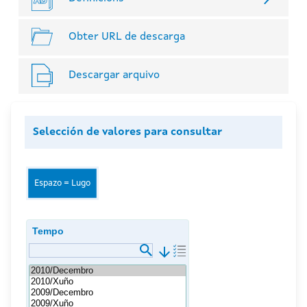
Obter URL de descarga
Descargar arquivo
Selección de valores para consultar
Espazo = Lugo
Tempo
arrow_downward