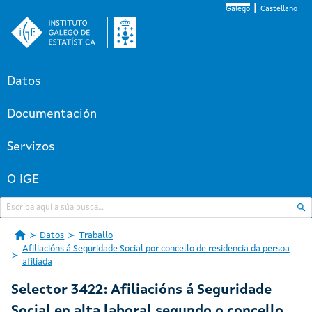
Galego
Castellano
Datos
Documentación
Servizos
O IGE
Datos
Traballo
Afiliacións á Seguridade Social por concello de residencia da persoa
afiliada
Selector 3422: Afiliacións á Seguridade
Social en alta laboral segundo o concello