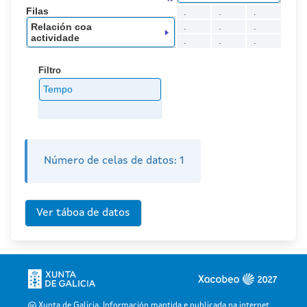
Filas
.
.
.
Relación coa
.
.
.
actividade
.
.
.
Filtro
Tempo
Número de celas de datos:
1
Xunta de Galicia. Información mantida e publicada na internet