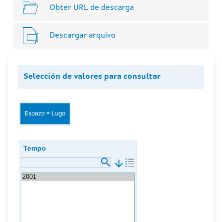
Obter URL de descarga
Descargar arquivo
Selección de valores para consultar
Espazo = Lugo
Tempo
arrow_downward