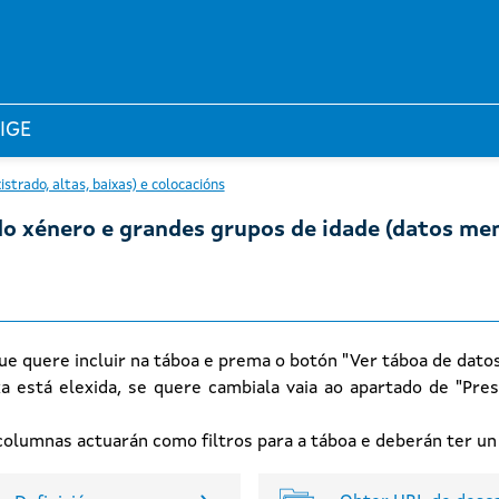
 IGE
trado, altas, baixas) e colocacións
do xénero e grandes grupos de idade (datos men
ue quere incluir na táboa e prema o botón "Ver táboa de dato
xa está elexida, se quere cambiala vaia ao apartado de "Pres
n columnas actuarán como filtros para a táboa e deberán ter u