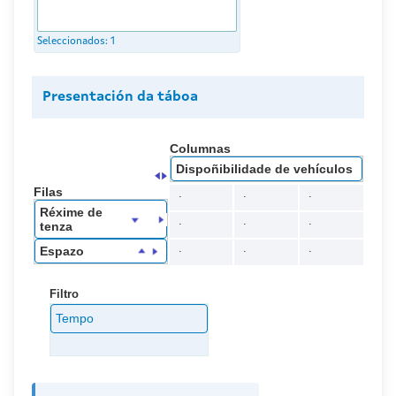
Seleccionados:
1
Presentación da táboa
Columnas
Dispoñibilidade de vehículos
Filas
.
.
.
Réxime de
.
.
.
tenza
.
.
.
Espazo
Filtro
Tempo