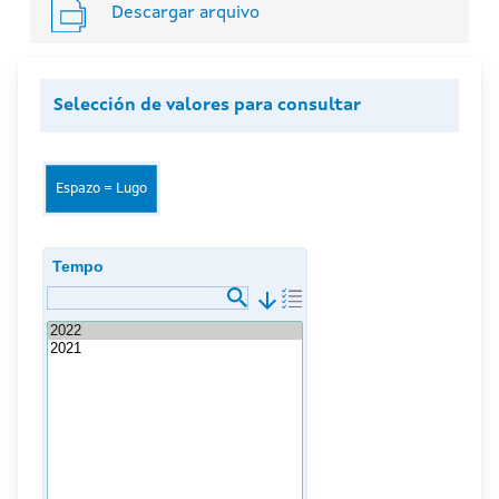
Descargar arquivo
Selección de valores para consultar
Espazo = Lugo
Tempo
arrow_downward