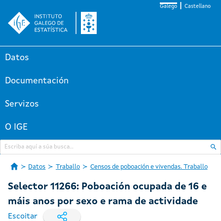
Galego
Castellano
Datos
Documentación
Servizos
O IGE
Datos
Traballo
Censos de poboación e vivendas. Traballo
Selector 11266: Poboación ocupada de 16 e
máis anos por sexo e rama de actividade
Escoitar