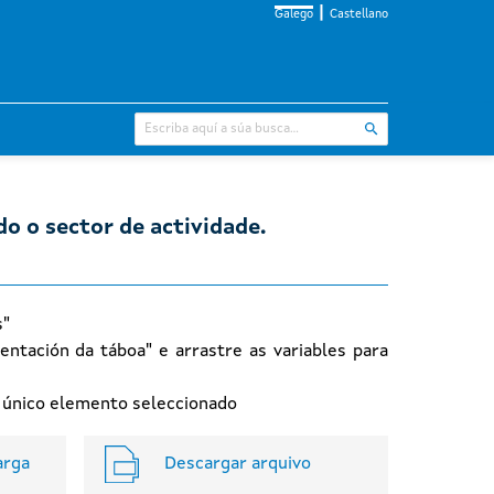
Galego
Castellano
do o sector de actividade.
s"
entación da táboa" e arrastre as variables para
n único elemento seleccionado
arga
Descargar arquivo