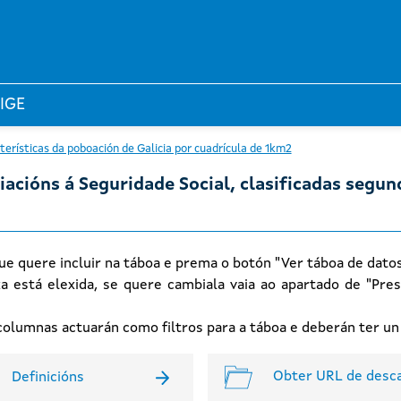
 IGE
cterísticas da poboación de Galicia por cuadrícula de 1km2
iacións á Seguridade Social, clasificadas segun
ue quere incluir na táboa e prema o botón "Ver táboa de dato
xa está elexida, se quere cambiala vaia ao apartado de "Pres
n columnas actuarán como filtros para a táboa e deberán ter u
Obter URL de desc
Definicións