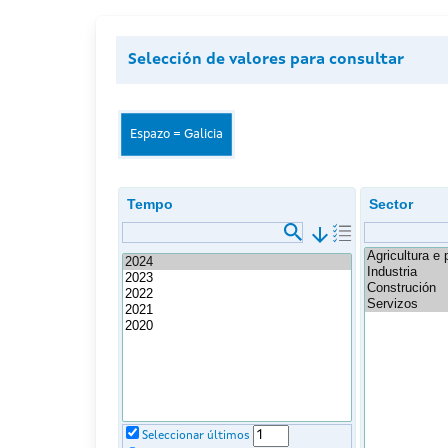
Selección de valores para consultar
Espazo = Galicia
Tempo
Sector
arrow_downward
Seleccionar últimos