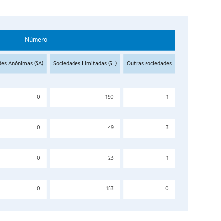
Número
des Anónimas (SA)
Sociedades Limitadas (SL)
Outras sociedades
0
190
1
0
49
3
0
23
1
0
153
0