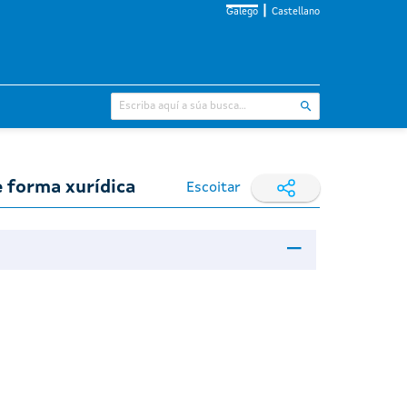
Galego
Castellano
e forma xurídica
Escoitar