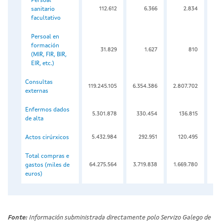
Persoal
sanitario
112.612
6.366
2.834
facultativo
Persoal en
formación
31.829
1.627
810
(MIR, FIR, BIR,
EIR, etc.)
Consultas
119.245.105
6.354.386
2.807.702
80
externas
Enfermos dados
5.301.878
330.454
136.815
3
de alta
Actos cirúrxicos
5.432.984
292.951
120.495
3
Total compras e
gastos (miles de
64.275.564
3.719.838
1.669.780
44
euros)
Fonte:
Información subministrada directamente polo Servizo Galego de