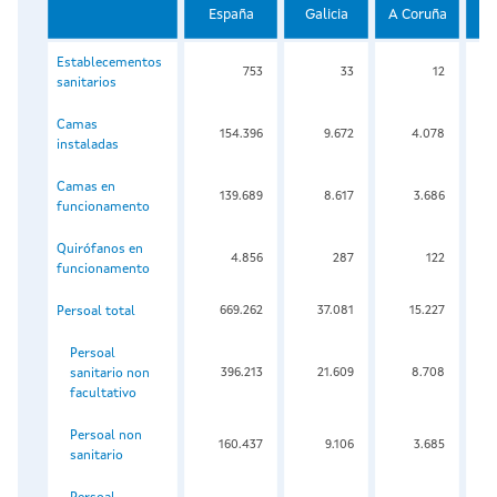
España
Galicia
A Coruña
L
Establecementos
753
33
12
sanitarios
Camas
154.396
9.672
4.078
instaladas
Camas en
139.689
8.617
3.686
funcionamento
Quirófanos en
4.856
287
122
funcionamento
Persoal total
669.262
37.081
15.227
Persoal
sanitario non
396.213
21.609
8.708
facultativo
Persoal non
160.437
9.106
3.685
sanitario