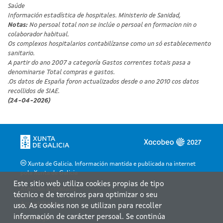
Saúde
Información estadística de hospitales. Ministerio de Sanidad,
Notas:
No persoal total non se inclúe o persoal en formacion nin o
colaborador habitual.
Os complexos hospitalarios contabilízanse como un só establecemento
sanitario.
A partir do ano 2007 a categoría Gastos correntes totais pasa a
denominarse Total compras e gastos.
.Os datos de España foron actualizados desde o ano 2010 cos datos
recollidos de SIAE.
(24-04-2026)
Xunta de Galicia. Información mantida e publicada na internet
pola Xunta de Galicia
Este sitio web utiliza cookies propias de tipo
Atención á cidadanía
técnico e de terceiros para optimizar o seu
Accesibilidade
uso. As cookies non se utilizan para recoller
información de carácter persoal. Se continúa
Aviso legal