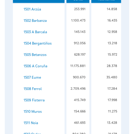
1501 Arzúa
253.991
14.858
1502 Barbanza
1.100.473
16.435
1503 A Barcala
145.143
12.958
1504 Bergantiños
912.056
13.218
1505 Betanzos
628.197
15.972
1506 A Coruña
11.175.881
28.378
1507 Eume
900.670
35.480
1508 Ferrol
2.709.496
17.284
1509 Fisterra
415.749
17.998
1510 Muros
154.666
11.275
1511 Noia
461.693
13.428