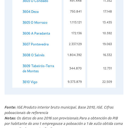
3603 O Condado
491.448
11.352
3604 Deza
750.841
17.148
3605 O Morrazo
1.113.121
13.435
3606 A Paradanta
172.136
10.592
3607 Pontevedra
2.337.129
19.063
3608 O Salnés
1.804.392
16.332
3609 Tabeirós-Terra
344.870
12.731
de Montes
3610 Vigo
9.373.879
22.509
Fonte:
IGE.Produto interior bruto municipal. Base 2010, IGE. Cifras
poboacionais de referencia
Notas:
Os datos do ano 2016 son provisionais.Para a obtención do PIB
por habitante do ano t empregouse a poboación a 1 de xullo obtida coma