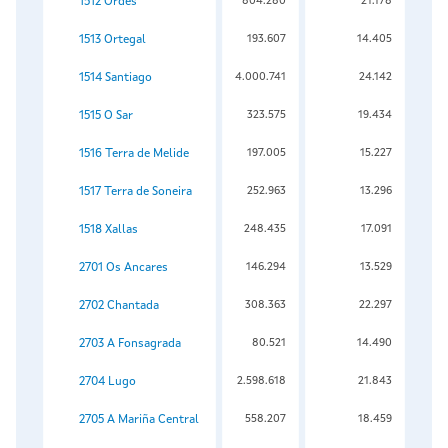
1512 Ordes
804.280
21.178
1513 Ortegal
193.607
14.405
1514 Santiago
4.000.741
24.142
1515 O Sar
323.575
19.434
1516 Terra de Melide
197.005
15.227
1517 Terra de Soneira
252.963
13.296
1518 Xallas
248.435
17.091
2701 Os Ancares
146.294
13.529
2702 Chantada
308.363
22.297
2703 A Fonsagrada
80.521
14.490
2704 Lugo
2.598.618
21.843
2705 A Mariña Central
558.207
18.459