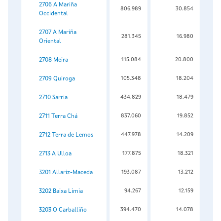
2706 A Mariña
806.989
30.854
Occidental
2707 A Mariña
281.345
16.980
Oriental
2708 Meira
115.084
20.800
2709 Quiroga
105.348
18.204
2710 Sarria
434.829
18.479
2711 Terra Chá
837.060
19.852
2712 Terra de Lemos
447.978
14.209
2713 A Ulloa
177.875
18.321
3201 Allariz-Maceda
193.087
13.212
3202 Baixa Limia
94.267
12.159
3203 O Carballiño
394.470
14.078