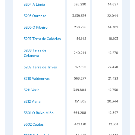
3204 A Limia
328.290
14.897
3205 Ourense
3.139.676
22.044
3206 O Ribeiro
238.796
14.309
3207 Terra de Caldelas
59.142
18.103
3208 Terra de
240.214
12.270
Celanova
3209 Terra de Trives
123.196
27.438
3210 Valdeorras
568.277
21.423
3211 Verín
349.804
12.750
3212 Viana
151.505
20.344
3601 O Baixo Miño
664.288
12.897
3602 Caldas
432.130
12.351