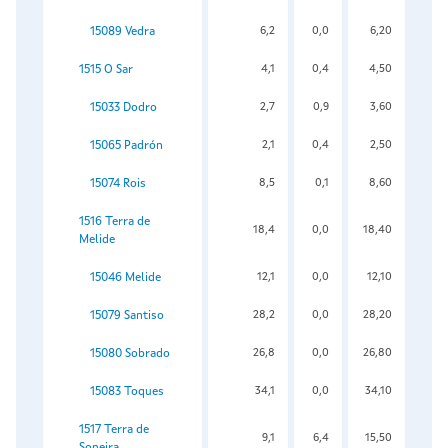
15089 Vedra
6,2
0,0
6,20
1515 O Sar
4,1
0,4
4,50
15033 Dodro
2,7
0,9
3,60
15065 Padrón
2,1
0,4
2,50
15074 Rois
8,5
0,1
8,60
1516 Terra de
18,4
0,0
18,40
Melide
15046 Melide
12,1
0,0
12,10
15079 Santiso
28,2
0,0
28,20
15080 Sobrado
26,8
0,0
26,80
15083 Toques
34,1
0,0
34,10
1517 Terra de
9,1
6,4
15,50
Soneira