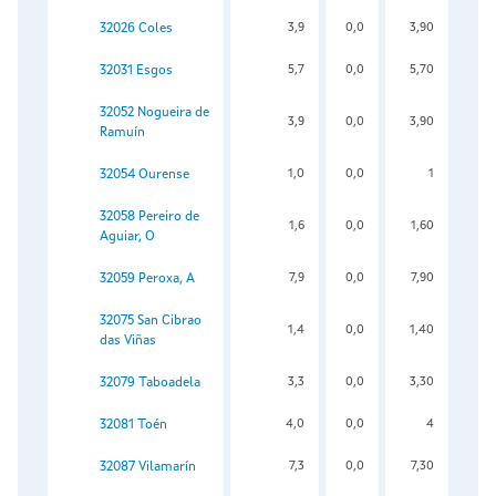
32026 Coles
3,9
0,0
3,90
32031 Esgos
5,7
0,0
5,70
32052 Nogueira de
3,9
0,0
3,90
Ramuín
32054 Ourense
1,0
0,0
1
32058 Pereiro de
1,6
0,0
1,60
Aguiar, O
32059 Peroxa, A
7,9
0,0
7,90
32075 San Cibrao
1,4
0,0
1,40
das Viñas
32079 Taboadela
3,3
0,0
3,30
32081 Toén
4,0
0,0
4
32087 Vilamarín
7,3
0,0
7,30