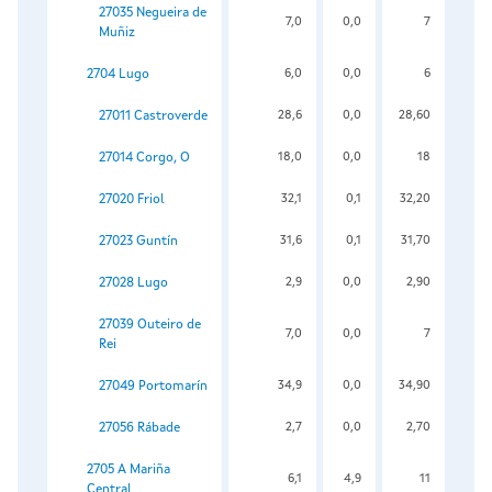
27035 Negueira de
7,0
0,0
7
Muñiz
2704 Lugo
6,0
0,0
6
27011 Castroverde
28,6
0,0
28,60
27014 Corgo, O
18,0
0,0
18
27020 Friol
32,1
0,1
32,20
27023 Guntín
31,6
0,1
31,70
27028 Lugo
2,9
0,0
2,90
27039 Outeiro de
7,0
0,0
7
Rei
27049 Portomarín
34,9
0,0
34,90
27056 Rábade
2,7
0,0
2,70
2705 A Mariña
6,1
4,9
11
Central