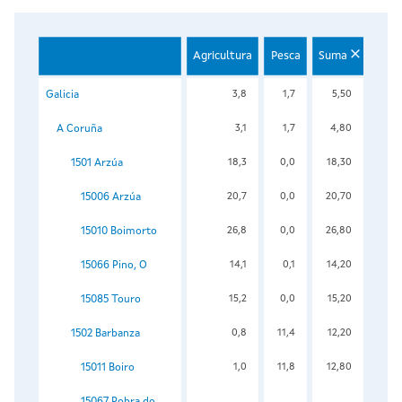
Agricultura
Pesca
Suma
Galicia
3,8
1,7
5,50
A Coruña
3,1
1,7
4,80
1501 Arzúa
18,3
0,0
18,30
15006 Arzúa
20,7
0,0
20,70
15010 Boimorto
26,8
0,0
26,80
15066 Pino, O
14,1
0,1
14,20
15085 Touro
15,2
0,0
15,20
1502 Barbanza
0,8
11,4
12,20
15011 Boiro
1,0
11,8
12,80
15067 Pobra do