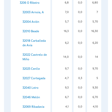
3206 O Ribeiro
6,8
0,0
6,80
32003 Arnoia, A
7,0
0,0
7
32004 Avión
5,7
0,0
5,70
32010 Beade
16,3
0,0
16,30
32018 Carballeda
6,2
0,0
6,20
de Avia
32022 Castrelo de
14,0
0,0
14
Miño
32025 Cenlle
9,7
0,0
9,70
32027 Cortegada
4,7
0,3
5
32040 Leiro
9,3
0,0
9,30
32046 Melón
6,7
0,0
6,70
32069 Ribadavia
4,1
0,0
4,10