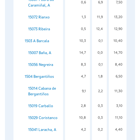
0,6
6,9
7,50
Caramiñal, A
15072 Rianxo
1,3
11,9
13,20
15073 Ribeira
0,5
12,4
12,90
1503 A Barcala
10,3
0,1
10,40
15007 Baña, A
14,7
0,0
14,70
15056 Negreira
8,3
0,1
8,40
1504 Bergantiños
4,7
1,8
6,50
15014 Cabana de
9,1
2,2
11,30
Bergantiños
15019 Carballo
2,8
0,3
3,10
15029 Coristanco
10,8
0,3
11,10
15041 Laracha, A
4,2
0,2
4,40