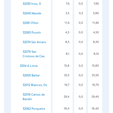
32035 Irixo, O
7,6
0,0
7,60
32045 Maside
3,5
0,3
3,80
32061 Piñor
11,6
0,0
11,60
32065 Punxín
4,5
0,0
4,50
32074 San Amaro
8,5
0,0
8,50
32076 San
8,1
0,0
8,10
Cristovo de Cea
3204 A Limia
15,8
0,0
15,80
32005 Baltar
25,5
0,0
25,50
32012 Blancos, Os
16,7
0,0
16,70
32016 Calvos de
29,4
0,0
29,40
Randín
32062 Porqueira
18,4
0,0
18,40