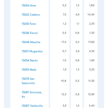
15004 Ares
0,3
1,5
1,80
15022 Cedeira
7,5
6,9
14,40
15035 Fene
1,2
1,1
2,30
15036 Ferrol
0,5
0,8
1,30
15049 Moeche
17,4
0,2
17,60
15051 Mugardos
0,7
3,6
4,30
15054 Narón
1,0
0,6
1,60
15055 Neda
1,9
1,3
3,20
15076 San
10,8
0,5
11,30
Sadurniño
15081 Somozas,
12,3
0,6
12,90
As
15087 Valdoviño
3,9
1,5
5,40