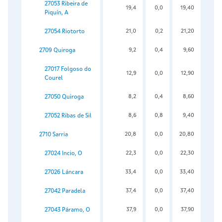
27053 Ribeira de
19,4
0,0
19,40
Piquín, A
27054 Riotorto
21,0
0,2
21,20
2709 Quiroga
9,2
0,4
9,60
27017 Folgoso do
12,9
0,0
12,90
Courel
27050 Quiroga
8,2
0,4
8,60
27052 Ribas de Sil
8,6
0,8
9,40
2710 Sarria
20,8
0,0
20,80
27024 Incio, O
22,3
0,0
22,30
27026 Láncara
33,4
0,0
33,40
27042 Paradela
37,4
0,0
37,40
27043 Páramo, O
37,9
0,0
37,90