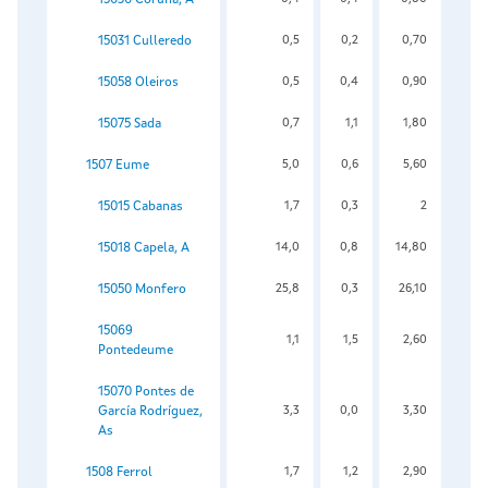
15031 Culleredo
0,5
0,2
0,70
15058 Oleiros
0,5
0,4
0,90
15075 Sada
0,7
1,1
1,80
1507 Eume
5,0
0,6
5,60
15015 Cabanas
1,7
0,3
2
15018 Capela, A
14,0
0,8
14,80
15050 Monfero
25,8
0,3
26,10
15069
1,1
1,5
2,60
Pontedeume
15070 Pontes de
García Rodríguez,
3,3
0,0
3,30
As
1508 Ferrol
1,7
1,2
2,90