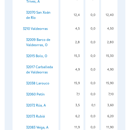
Trives, A
32070 San Xoán
12,4
0,0
12,40
de Río
3210 Valdeorras
4,5
0,0
4,50
32009 Barco de
2,8
0,0
2,80
Valdeorras, O
32015 Bolo, O
15,3
0,0
15,30
32017 Carballeda
4,9
0,0
4,90
de Valdeorras
32038 Larouco
15,9
0,0
15,90
32060 Petín
7,1
0,0
7,10
32072 Rúa, A
3,5
0,1
3,60
32073 Rubiá
6,2
0,0
6,20
32083 Veiga, A
11,9
0,0
11,90