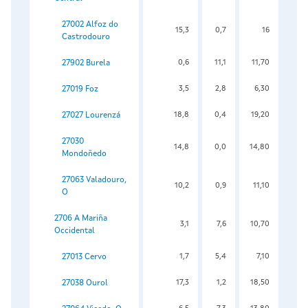
27002 Alfoz do
15,3
0,7
16
Castrodouro
27902 Burela
0,6
11,1
11,70
27019 Foz
3,5
2,8
6,30
27027 Lourenzá
18,8
0,4
19,20
27030
14,8
0,0
14,80
Mondoñedo
27063 Valadouro,
10,2
0,9
11,10
O
2706 A Mariña
3,1
7,6
10,70
Occidental
27013 Cervo
1,7
5,4
7,10
27038 Ourol
17,3
1,2
18,50