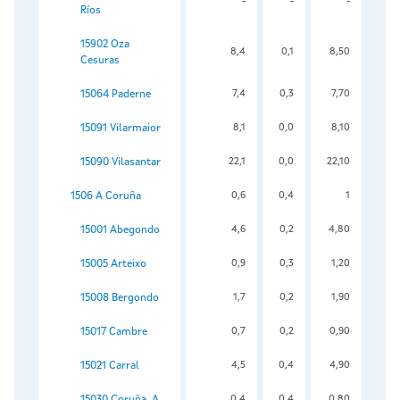
-
-
-
Ríos
15902 Oza
8,4
0,1
8,50
Cesuras
15064 Paderne
7,4
0,3
7,70
15091 Vilarmaior
8,1
0,0
8,10
15090 Vilasantar
22,1
0,0
22,10
1506 A Coruña
0,6
0,4
1
15001 Abegondo
4,6
0,2
4,80
15005 Arteixo
0,9
0,3
1,20
15008 Bergondo
1,7
0,2
1,90
15017 Cambre
0,7
0,2
0,90
15021 Carral
4,5
0,4
4,90
15030 Coruña, A
0,4
0,4
0,80