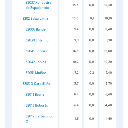
32037 Xunqueira
15,4
0,0
15,40
de Espadanedo
3202 Baixa Limia
10,0
0,1
10,10
32006 Bande
9,4
0,0
9,40
32030 Entrimo
9,9
0,0
9,90
32041 Lobeira
16,8
0,0
16,80
32042 Lobios
10,2
0,0
10,20
32051 Muíños
7,2
0,2
7,40
3203 O Carballiño
3,7
0,0
3,70
32011 Beariz
6,4
0,0
6,40
32013 Boborás
4,4
0,0
4,40
32019 Carballiño,
1,6
0,0
1,60
O