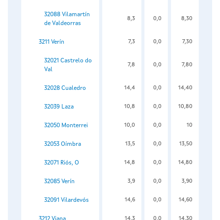
32088 Vilamartín
8,3
0,0
8,30
de Valdeorras
3211 Verín
7,3
0,0
7,30
32021 Castrelo do
7,8
0,0
7,80
Val
32028 Cualedro
14,4
0,0
14,40
32039 Laza
10,8
0,0
10,80
32050 Monterrei
10,0
0,0
10
32053 Oímbra
13,5
0,0
13,50
32071 Riós, O
14,8
0,0
14,80
32085 Verín
3,9
0,0
3,90
32091 Vilardevós
14,6
0,0
14,60
3212 Viana
14,3
0,0
14,30