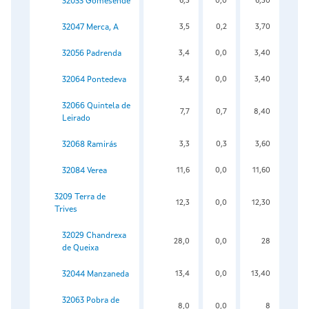
32033 Gomesende
6,3
0,0
6,30
32047 Merca, A
3,5
0,2
3,70
32056 Padrenda
3,4
0,0
3,40
32064 Pontedeva
3,4
0,0
3,40
32066 Quintela de
7,7
0,7
8,40
Leirado
32068 Ramirás
3,3
0,3
3,60
32084 Verea
11,6
0,0
11,60
3209 Terra de
12,3
0,0
12,30
Trives
32029 Chandrexa
28,0
0,0
28
de Queixa
32044 Manzaneda
13,4
0,0
13,40
32063 Pobra de
8,0
0,0
8