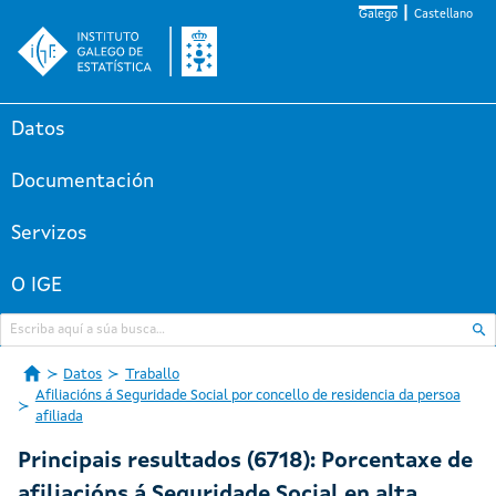
Galego
Castellano
Datos
Documentación
Servizos
O IGE
Datos
Traballo
Afiliacións á Seguridade Social por concello de residencia da persoa
afiliada
Principais resultados (6718): Porcentaxe de
afiliacións á Seguridade Social en alta