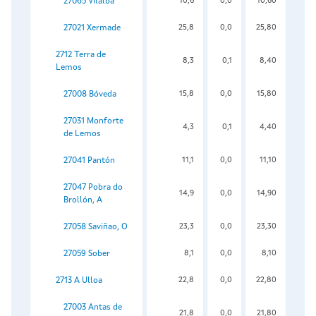
27065 Vilalba
10,6
0,0
10,60
27021 Xermade
25,8
0,0
25,80
2712 Terra de
8,3
0,1
8,40
Lemos
27008 Bóveda
15,8
0,0
15,80
27031 Monforte
4,3
0,1
4,40
de Lemos
27041 Pantón
11,1
0,0
11,10
27047 Pobra do
14,9
0,0
14,90
Brollón, A
27058 Saviñao, O
23,3
0,0
23,30
27059 Sober
8,1
0,0
8,10
2713 A Ulloa
22,8
0,0
22,80
27003 Antas de
21,8
0,0
21,80