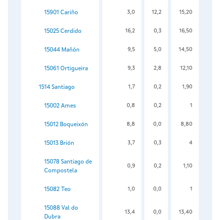
15901 Cariño
3,0
12,2
15,20
15025 Cerdido
16,2
0,3
16,50
15044 Mañón
9,5
5,0
14,50
15061 Ortigueira
9,3
2,8
12,10
1514 Santiago
1,7
0,2
1,90
15002 Ames
0,8
0,2
1
15012 Boqueixón
8,8
0,0
8,80
15013 Brión
3,7
0,3
4
15078 Santiago de
0,9
0,2
1,10
Compostela
15082 Teo
1,0
0,0
1
15088 Val do
13,4
0,0
13,40
Dubra