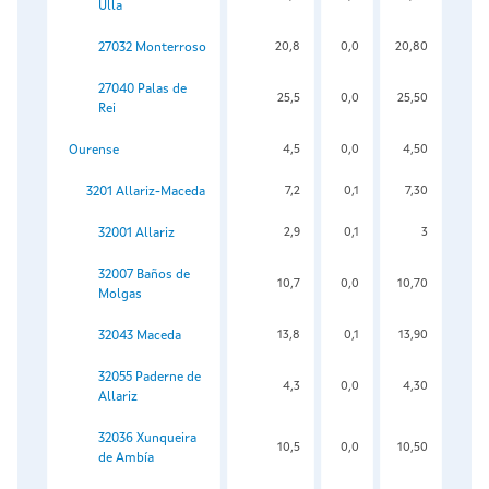
Ulla
27032 Monterroso
20,8
0,0
20,80
27040 Palas de
25,5
0,0
25,50
Rei
Ourense
4,5
0,0
4,50
3201 Allariz-Maceda
7,2
0,1
7,30
32001 Allariz
2,9
0,1
3
32007 Baños de
10,7
0,0
10,70
Molgas
32043 Maceda
13,8
0,1
13,90
32055 Paderne de
4,3
0,0
4,30
Allariz
32036 Xunqueira
10,5
0,0
10,50
de Ambía