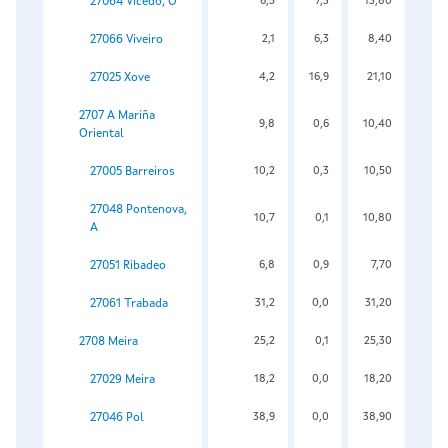
27064 Vicedo, O
6,5
7,3
13,80
27066 Viveiro
2,1
6,3
8,40
27025 Xove
4,2
16,9
21,10
2707 A Mariña
9,8
0,6
10,40
Oriental
27005 Barreiros
10,2
0,3
10,50
27048 Pontenova,
10,7
0,1
10,80
A
27051 Ribadeo
6,8
0,9
7,70
27061 Trabada
31,2
0,0
31,20
2708 Meira
25,2
0,1
25,30
27029 Meira
18,2
0,0
18,20
27046 Pol
38,9
0,0
38,90