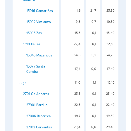
15016 Camariñas
1,6
21,7
23,30
15092 Vimianzo
9,8
0,7
10,50
15093 Zas
15,3
0,1
15,40
1518 Xallas
22,4
0,1
22,50
15045 Mazaricos
34,5
0,2
34,70
15077 Santa
17,4
0,0
17,40
Comba
Lugo
11,0
1,1
12,10
2701 Os Ancares
23,3
0,1
23,40
27901 Baralla
22,3
0,1
22,40
27006 Becerreá
19,7
0,1
19,80
27012 Cervantes
29,4
0,0
29,40