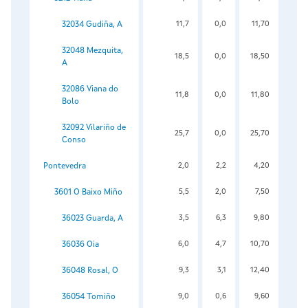
32034 Gudiña, A
11,7
0,0
11,70
32048 Mezquita,
18,5
0,0
18,50
A
32086 Viana do
11,8
0,0
11,80
Bolo
32092 Vilariño de
25,7
0,0
25,70
Conso
Pontevedra
2,0
2,2
4,20
3601 O Baixo Miño
5,5
2,0
7,50
36023 Guarda, A
3,5
6,3
9,80
36036 Oia
6,0
4,7
10,70
36048 Rosal, O
9,3
3,1
12,40
36054 Tomiño
9,0
0,6
9,60