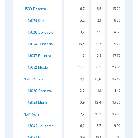
1509 Fisterra
6,7
6,5
13,20
15023 Cee
3,2
3,1
6,30
15028 Corcubión
0,7
3,9
4,60
15034 Dumbría
13,5
0,7
14,20
15037 Fisterra
1,8
15,9
17,70
15052 Muxía
15,0
8,9
23,90
1510 Muros
1,3
12,0
13,30
15020 Carnota
2,0
11,1
13,10
15053 Muros
0,9
12,4
13,30
1511 Noia
2,2
11,3
13,50
15042 Lousame
6,2
3,7
9,90
15057 Noia
0,9
12,1
13