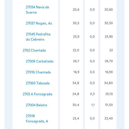
27034 Navia de
20,6
0,0
20,60
Suarna
27037 Nogais, As
30,5
0,0
30,50
27045 Pedrafita
23,9
0,0
23,90
do Cebreiro
2702 Chantada
22,0
0,0
22
27009 Carballedo
26,7
0,0
26,70
27016 Chantada
16,9
0,0
16,90
27060 Taboada
34,8
0,0
34,80
2703 A Fonsagrada
24,8
0,3
25,10
27004 Baleira
30,4
1,1
31,50
27018
23,4
0,0
23,40
Fonsagrada, A