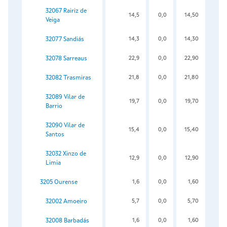
32067 Rairiz de
14,5
0,0
14,50
Veiga
32077 Sandiás
14,3
0,0
14,30
32078 Sarreaus
22,9
0,0
22,90
32082 Trasmiras
21,8
0,0
21,80
32089 Vilar de
19,7
0,0
19,70
Barrio
32090 Vilar de
15,4
0,0
15,40
Santos
32032 Xinzo de
12,9
0,0
12,90
Limia
3205 Ourense
1,6
0,0
1,60
32002 Amoeiro
5,7
0,0
5,70
32008 Barbadás
1,6
0,0
1,60