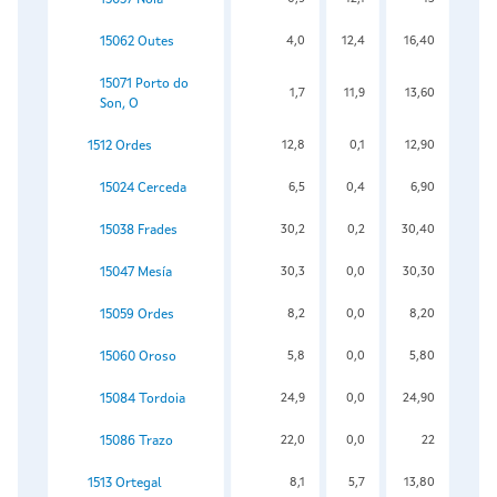
15062 Outes
4,0
12,4
16,40
15071 Porto do
1,7
11,9
13,60
Son, O
1512 Ordes
12,8
0,1
12,90
15024 Cerceda
6,5
0,4
6,90
15038 Frades
30,2
0,2
30,40
15047 Mesía
30,3
0,0
30,30
15059 Ordes
8,2
0,0
8,20
15060 Oroso
5,8
0,0
5,80
15084 Tordoia
24,9
0,0
24,90
15086 Trazo
22,0
0,0
22
1513 Ortegal
8,1
5,7
13,80