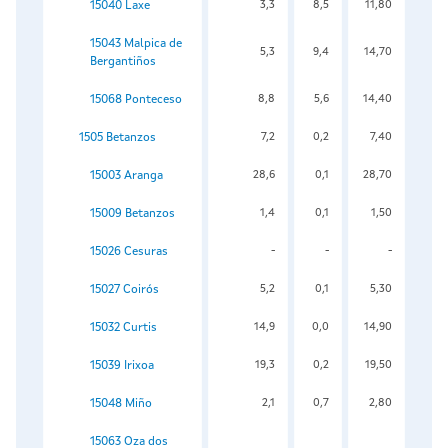
15040 Laxe
3,3
8,5
11,80
15043 Malpica de
5,3
9,4
14,70
Bergantiños
15068 Ponteceso
8,8
5,6
14,40
1505 Betanzos
7,2
0,2
7,40
15003 Aranga
28,6
0,1
28,70
15009 Betanzos
1,4
0,1
1,50
15026 Cesuras
-
-
-
15027 Coirós
5,2
0,1
5,30
15032 Curtis
14,9
0,0
14,90
15039 Irixoa
19,3
0,2
19,50
15048 Miño
2,1
0,7
2,80
15063 Oza dos