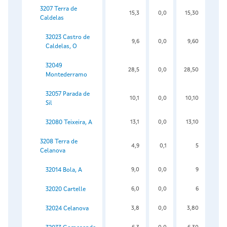
3207 Terra de
15,3
0,0
15,30
Caldelas
32023 Castro de
9,6
0,0
9,60
Caldelas, O
32049
28,5
0,0
28,50
Montederramo
32057 Parada de
10,1
0,0
10,10
Sil
32080 Teixeira, A
13,1
0,0
13,10
3208 Terra de
4,9
0,1
5
Celanova
32014 Bola, A
9,0
0,0
9
32020 Cartelle
6,0
0,0
6
32024 Celanova
3,8
0,0
3,80