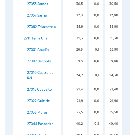
27055 Samos
30,5
0,0
30,50
27057 Sarria
12,8
0,0
12,80
27062 Triacastela
35,9
0,0
35,90
2711 Terra Chá
19,3
0,0
19,30
27001 Abadín
26,8
0,1
26,90
27007 Begonte
9,8
0,0
9,80
27010 Castro de
24,2
0,1
24,30
Rei
27015 Cospeito
21,4
0,0
21,40
27022 Guitiriz
21,9
0,0
21,90
27033 Muras
27,5
0,0
27,50
27044 Pastoriza
40,2
0,2
40,40