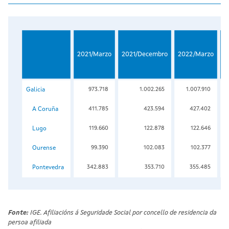
v
2021/Marzo
2021/Decembro
2022/Marzo
2
20
Galicia
973.718
1.002.265
1.007.910
A Coruña
411.785
423.594
427.402
Lugo
119.660
122.878
122.646
Ourense
99.390
102.083
102.377
Pontevedra
342.883
353.710
355.485
Fonte:
IGE. Afiliacións á Seguridade Social por concello de residencia da
persoa afiliada