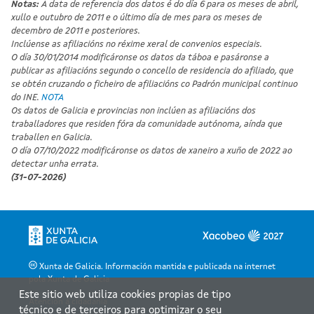
Notas:
A data de referencia dos datos é do día 6 para os meses de abril,
xullo e outubro de 2011 e o último día de mes para os meses de
decembro de 2011 e posteriores.
Inclúense as afiliacións no réxime xeral de convenios especiais.
O día 30/01/2014 modificáronse os datos da táboa e pasáronse a
publicar as afiliacións segundo o concello de residencia do afiliado, que
se obtén cruzando o ficheiro de afiliacións co Padrón municipal continuo
do INE.
NOTA
Os datos de Galicia e provincias non inclúen as afiliacións dos
traballadores que residen fóra da comunidade autónoma, aínda que
traballen en Galicia.
O día 07/10/2022 modificáronse os datos de xaneiro a xuño de 2022 ao
detectar unha errata.
(31-07-2026)
Xunta de Galicia. Información mantida e publicada na internet
pola Xunta de Galicia
Este sitio web utiliza cookies propias de tipo
Atención á cidadanía
técnico e de terceiros para optimizar o seu