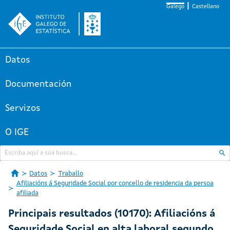
Galego
Castellano
Datos
Documentación
Servizos
O IGE
Datos
Traballo
Afiliacións á Seguridade Social por concello de residencia da persoa
afiliada
Principais resultados (10170): Afiliacións á
Seguridade Social en alta laboral segundo