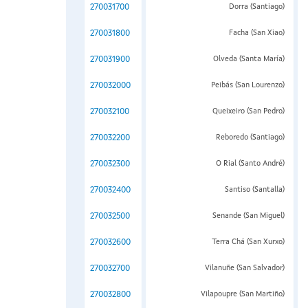
270031700
Dorra (Santiago)
270031800
Facha (San Xiao)
270031900
Olveda (Santa María)
270032000
Peibás (San Lourenzo)
270032100
Queixeiro (San Pedro)
270032200
Reboredo (Santiago)
270032300
O Rial (Santo André)
270032400
Santiso (Santalla)
270032500
Senande (San Miguel)
270032600
Terra Chá (San Xurxo)
270032700
Vilanuñe (San Salvador)
270032800
Vilapoupre (San Martiño)