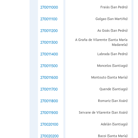
270011000
Fraiás (San Pedro)
270011100
Galgao (San Martiño)
270011200
As Goás (San Pedro)
A Graña de Vilarente (Santa María
270011300
Madanela)
270011400
Labrada (San Pedro)
270011500
Moncelos (Santiago)
270011600
Montouto (Santa María)
270011700
Quende (Santiago)
270011800
Romariz (San Xoán)
270011900
Seivane de Vilarente (San Xoán)
270020100
Adelán (Santiago)
270020200
Bacoi (Santa María)