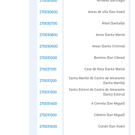
270030500
Amoexa (Santiago)
270030600
Antas de Ulla (San Xoán)
270030700
Árbol (Santalla)
270030800
Arcos (Santa María)
270030900
Areas (Santa Cristina)
270031000
Barreiro (San Cibrao)
270031100
Casa de Naia (Santa María)
Santa Mariña do Castro de Amarante
270031200
(Santa Mariña)
Santo Estevo do Castro de Amarante
270031300
(Santo Estevo)
270031400
A Cervela (San Miguel)
270031500
Cibreiro (San Miguel)
270031600
Cutián (San Xoán)