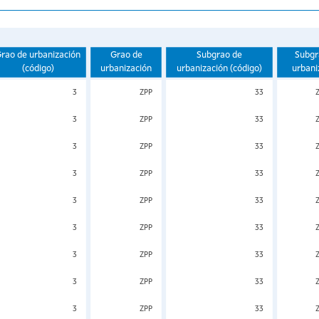
rao de urbanización
Grao de
Subgrao de
Subgr
(código)
urbanización
urbanización (código)
urbani
3
ZPP
33
3
ZPP
33
3
ZPP
33
3
ZPP
33
3
ZPP
33
3
ZPP
33
3
ZPP
33
3
ZPP
33
3
ZPP
33