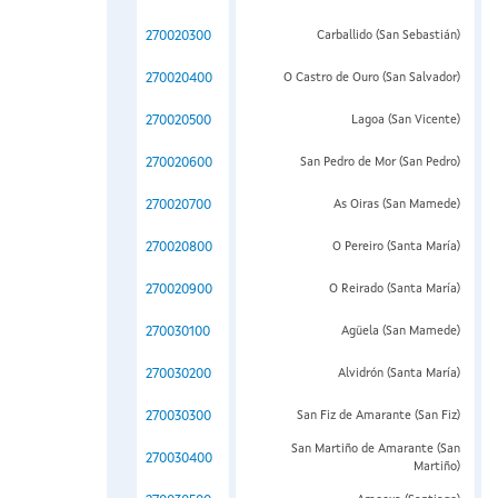
270020300
Carballido (San Sebastián)
270020400
O Castro de Ouro (San Salvador)
270020500
Lagoa (San Vicente)
270020600
San Pedro de Mor (San Pedro)
270020700
As Oiras (San Mamede)
270020800
O Pereiro (Santa María)
270020900
O Reirado (Santa María)
270030100
Agüela (San Mamede)
270030200
Alvidrón (Santa María)
270030300
San Fiz de Amarante (San Fiz)
San Martiño de Amarante (San
270030400
Martiño)