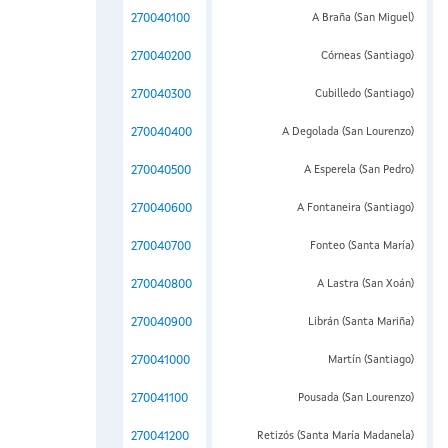
270040100
A Braña (San Miguel)
270040200
Córneas (Santiago)
270040300
Cubilledo (Santiago)
270040400
A Degolada (San Lourenzo)
270040500
A Esperela (San Pedro)
270040600
A Fontaneira (Santiago)
270040700
Fonteo (Santa María)
270040800
A Lastra (San Xoán)
270040900
Librán (Santa Mariña)
270041000
Martín (Santiago)
270041100
Pousada (San Lourenzo)
270041200
Retizós (Santa María Madanela)