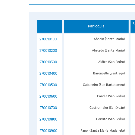
G
Parroquia
270010100
Abadín (Santa María)
270010200
Abeledo (Santa María)
270010300
Aldixe (San Pedro)
270010400
Baroncelle (Santiago)
270010500
Cabaneiro (San Bartolomeu)
270010600
Candia (San Pedro)
270010700
Castromaior (San Xoán)
270010800
Corvite (San Pedro)
270010900
Fanoi (Santa María Madanela)