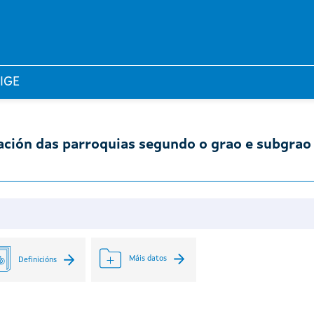
 IGE
icación das parroquias segundo o grao e subgrao
Máis datos
Definicións