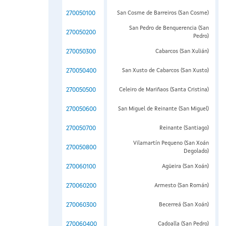
270050100
San Cosme de Barreiros (San Cosme)
San Pedro de Benquerencia (San
270050200
Pedro)
270050300
Cabarcos (San Xulián)
270050400
San Xusto de Cabarcos (San Xusto)
270050500
Celeiro de Mariñaos (Santa Cristina)
270050600
San Miguel de Reinante (San Miguel)
270050700
Reinante (Santiago)
Vilamartín Pequeno (San Xoán
270050800
Degolado)
270060100
Agüeira (San Xoán)
270060200
Armesto (San Román)
270060300
Becerreá (San Xoán)
270060400
Cadoalla (San Pedro)