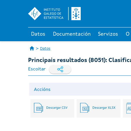
Datos
Documentación
Servizos
O
Datos
Principais resultados (8051): Clasif
Escoitar
Accións
Descargar CSV
Descargar XLSX