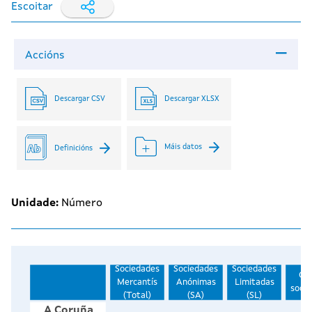
Escoitar
Accións
Descargar CSV
Descargar XLSX
Máis datos
Definicións
Unidade:
Número
Sociedades
Sociedades
Sociedades
Ou
Mercantís
Anónimas
Limitadas
soci
(Total)
(SA)
(SL)
A Coruña