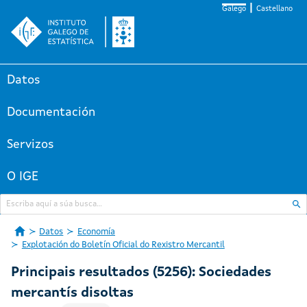
Galego
Castellano
Datos
Documentación
Servizos
O IGE
Datos
Economía
Explotación do Boletín Oficial do Rexistro Mercantil
Principais resultados (5256): Sociedades
mercantís disoltas