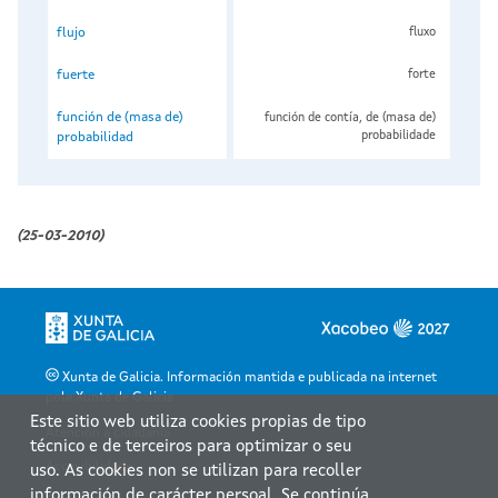
flujo
fluxo
fuerte
forte
función de (masa de)
función de contía, de (masa de)
probabilidade
probabilidad
(25-03-2010)
Xunta de Galicia. Información mantida e publicada na internet
pola Xunta de Galicia
Este sitio web utiliza cookies propias de tipo
Atención á cidadanía
técnico e de terceiros para optimizar o seu
Accesibilidade
uso. As cookies non se utilizan para recoller
información de carácter persoal. Se continúa