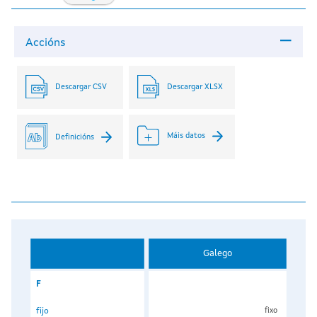
Accións
Descargar CSV
Descargar XLSX
Máis datos
Definicións
Galego
F
fijo
fixo