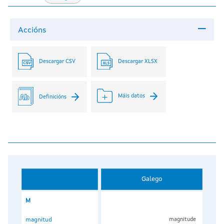
Accións
Descargar CSV
Descargar XLSX
Máis datos
Definicións
Galego
M
magnitud
magnitude