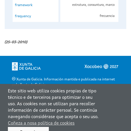
framework
estrutura, conxuntura, marco
frequency
frecuencia
(25-03-2010)
Xunta de Galicia. Información mantida e publicada na internet
pola Xunta de Galicia
Este sitio web utiliza cookies propias de tipo
Atención á cidadanía
técnico e de terceiros para optimizar o seu
Accesibilidade
uso. As cookies non se utilizan para recoller
información de carácter persoal. Se continúa
Aviso legal
navegando considérase que acepta o seu uso.
Atendémolo/a
Coñeza a nosa política de cookies
Mapa web