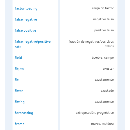
factor loading
carga do factor
false negative
negativo falso
false positive
positivo falso
false negative/positive
fracción de negativos/positivos
falsos
rate
field
álxebra; campo
fit, to
axustar
fit
axustamento
fitted
axustado
fitting
axustamento
forecasting
extrapolación, prognóstico
frame
marco, moldura