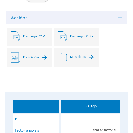
Accións
Descargar CSV
Descargar XLSX
Máis datos
Definicións
Galego
F
factor analysis
análise factorial