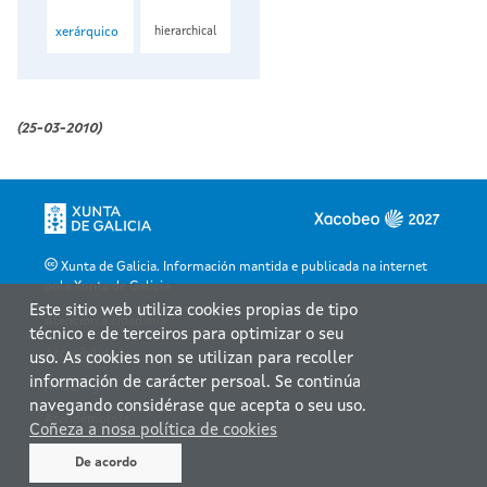
xerárquico
hierarchical
(25-03-2010)
Xunta de Galicia. Información mantida e publicada na internet
pola Xunta de Galicia
Este sitio web utiliza cookies propias de tipo
Atención á cidadanía
técnico e de terceiros para optimizar o seu
Accesibilidade
uso. As cookies non se utilizan para recoller
información de carácter persoal. Se continúa
Aviso legal
navegando considérase que acepta o seu uso.
Atendémolo/a
Coñeza a nosa política de cookies
Mapa web
De acordo