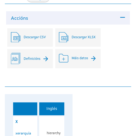
Accións
Descargar CSV
Descargar XLSX
Máis datos
Definicións
Inglés
X
xerarquía
hierarchy