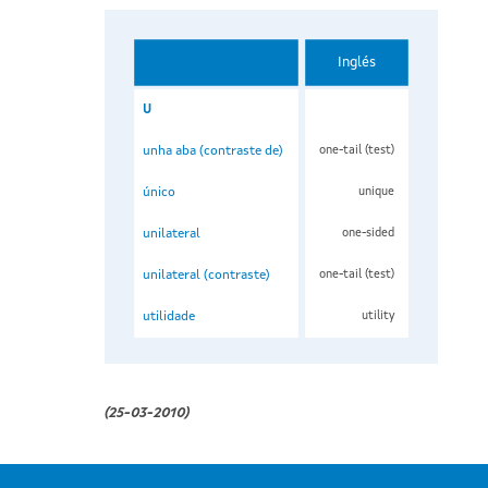
Inglés
U
unha aba (contraste de)
one-tail (test)
único
unique
unilateral
one-sided
unilateral (contraste)
one-tail (test)
utilidade
utility
(25-03-2010)