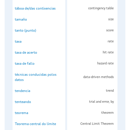
táboa de/das contixencias
contingency table
tamaño
size
tanto (punto)
score
taxa
rate
taxa de acerto
hit rate
taxa de fallo
hazard rate
técnicas conducidas polos
data-driven methods
datos
tendencia
trend
tenteando
trial and error, by
teorema
theorem
Teorema central do límite
Central Limit Theorem