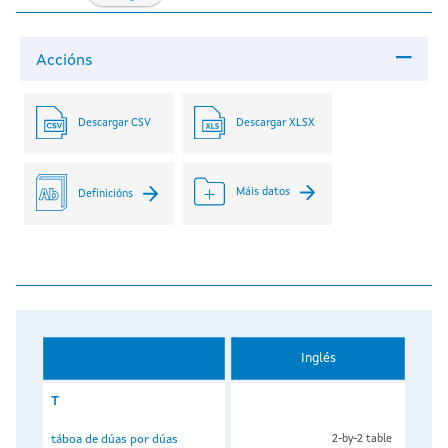
Accións
Descargar CSV
Descargar XLSX
Máis datos
Definicións
Inglés
T
táboa de dúas por dúas
2-by-2 table