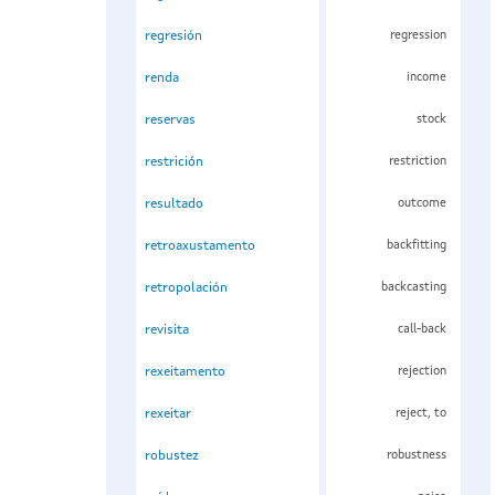
regresión
regression
renda
income
reservas
stock
restrición
restriction
resultado
outcome
retroaxustamento
backfitting
retropolación
backcasting
revisita
call-back
rexeitamento
rejection
rexeitar
reject, to
robustez
robustness