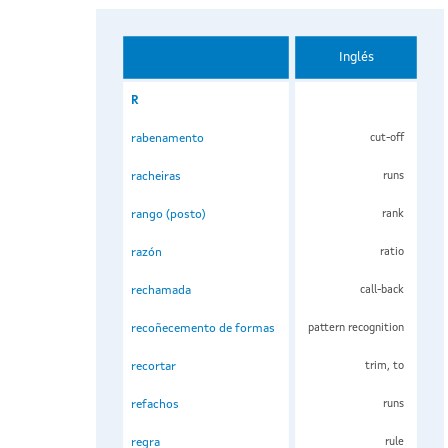
Inglés
R
rabenamento
cut-off
racheiras
runs
rango (posto)
rank
razón
ratio
rechamada
call-back
recoñecemento de formas
pattern recognition
recortar
trim, to
refachos
runs
regra
rule