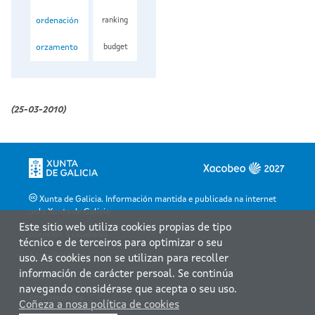
ordenación
ranking
orzamento
budget
(25-03-2010)
Xunta de Galicia. Información mantida e publicada na internet
pola Xunta de Galicia
Este sitio web utiliza cookies propias de tipo
Atención á cidadanía
técnico e de terceiros para optimizar o seu
Accesibilidade
uso. As cookies non se utilizan para recoller
información de carácter persoal. Se continúa
Aviso legal
navegando considérase que acepta o seu uso.
Atendémolo/a
Coñeza a nosa política de cookies