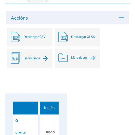
Accións
Descargar CSV
Descargar XLSX
Máis datos
Definicións
Inglés
O
oferta
supply