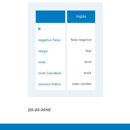
Inglés
N
negativo falso
false negative
nesgo
bias
nivel
level
nivel (variable)
stock
número índice
index number
(25-03-2010)