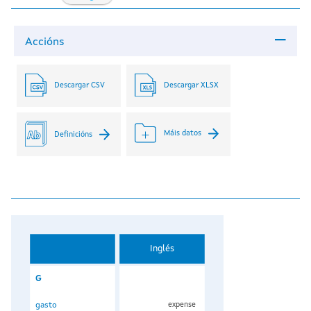
Accións
Descargar CSV
Descargar XLSX
Máis datos
Definicións
Inglés
G
gasto
expense