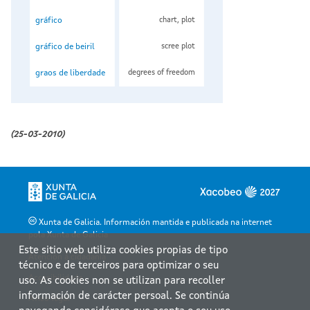
gráfico
chart, plot
gráfico de beiril
scree plot
graos de liberdade
degrees of freedom
(25-03-2010)
Xunta de Galicia. Información mantida e publicada na internet
pola Xunta de Galicia
Este sitio web utiliza cookies propias de tipo
Atención á cidadanía
técnico e de terceiros para optimizar o seu
Accesibilidade
uso. As cookies non se utilizan para recoller
información de carácter persoal. Se continúa
Aviso legal