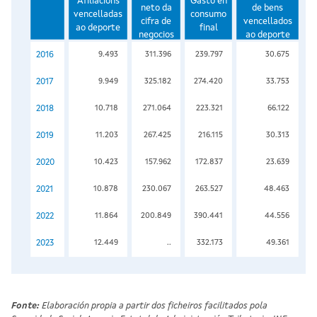
Afiliacións
Gasto en
neto da
de bens
vencelladas
consumo
cifra de
vencellados
ao deporte
final
negocios
ao deporte
2016
9.493
311.396
239.797
30.675
2017
9.949
325.182
274.420
33.753
2018
10.718
271.064
223.321
66.122
2019
11.203
267.425
216.115
30.313
2020
10.423
157.962
172.837
23.639
2021
10.878
230.067
263.527
48.463
2022
11.864
200.849
390.441
44.556
2023
12.449
..
332.173
49.361
Fonte:
Elaboración propia a partir dos ficheiros facilitados pola