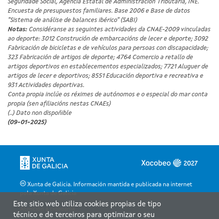
Seguridade Social, Agencia Estatal de Administración Tributaria, INE.
Encuesta de presupuestos familiares. Base 2006 e Base de datos
"Sistema de análise de balances ibérico" (SABI)
Notas:
Considéranse as seguintes actividades da CNAE-2009 vinculadas
ao deporte: 3012 Construción de embarcacións de lecer e deporte; 3092
Fabricación de bicicletas e de vehículos para persoas con discapacidade;
323 Fabricación de artigos de deporte; 4764 Comercio a retallo de
artigos deportivos en establecementos especializados; 7721 Aluguer de
artigos de lecer e deportivos; 8551 Educación deportiva e recreativa e
931 Actividades deportivas.
Conta propia inclúe os réximes de autónomos e o especial do mar conta
propia (sen afiliacións nestas CNAEs)
(..) Dato non dispoñible
(09-01-2025)
Xunta de Galicia. Información mantida e publicada na internet
pola Xunta de Galicia
Este sitio web utiliza cookies propias de tipo
Atención á cidadanía
técnico e de terceiros para optimizar o seu