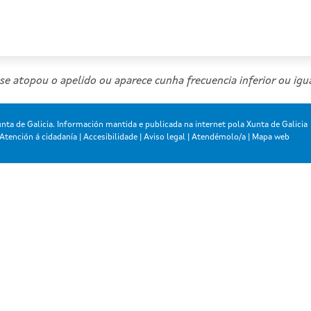
se atopou o apelido ou aparece cunha frecuencia inferior ou igua
nta de Galicia. Información mantida e publicada na internet pola Xunta de Galicia
Atención á cidadanía
|
Accesibilidade
|
Aviso legal
|
Atendémolo/a
|
Mapa web