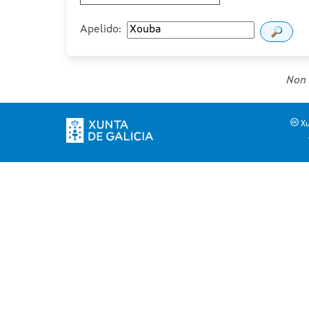
Apelido:
Non 
Xu