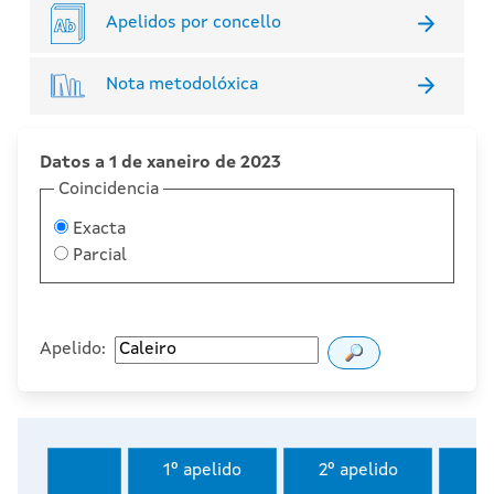
Apelidos por concello
Nota metodolóxica
Datos a 1 de xaneiro de 2023
Coincidencia
Exacta
Parcial
Apelido:
1º apelido
2º apelido
I