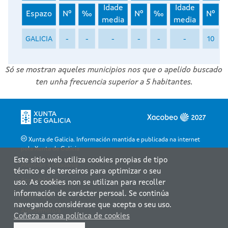
Idade
Idade
Espazo
Nº
‰
Nº
‰
Nº
media
media
GALICIA
-
-
-
-
-
-
10
Só se mostran aqueles municipios nos que o apelido buscado
ten unha frecuencia superior a 5 habitantes.
Xunta de Galicia. Información mantida e publicada na internet
pola Xunta de Galicia
Este sitio web utiliza cookies propias de tipo
Atención á cidadanía
técnico e de terceiros para optimizar o seu
Accesibilidade
uso. As cookies non se utilizan para recoller
información de carácter persoal. Se continúa
Aviso legal
navegando considérase que acepta o seu uso.
Atendémolo/a
Coñeza a nosa política de cookies
Mapa web