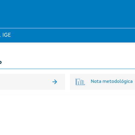
l IGE
o
Nota metodológica