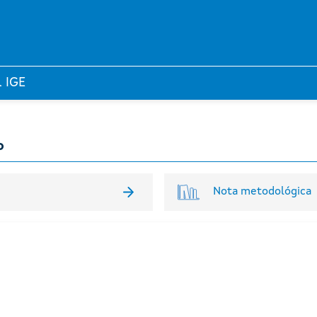
l IGE
o
Nota metodológica