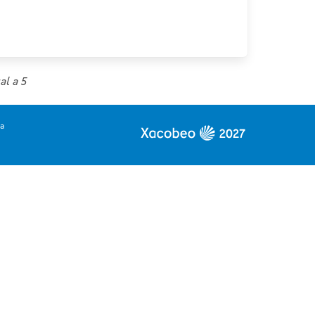
al a 5
ia