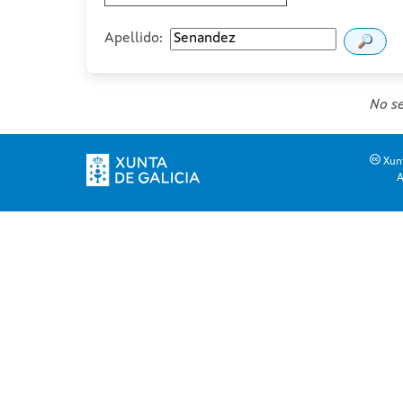
Apellido:
No se
Xunt
A