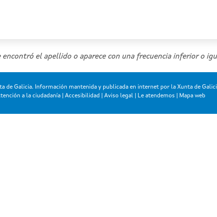
 encontró el apellido o aparece con una frecuencia inferior o igu
a de Galicia. Información mantenida y publicada en internet por la Xunta de Galic
tención a la ciudadanía
|
Accesibilidad
|
Aviso legal
|
Le atendemos
|
Mapa web