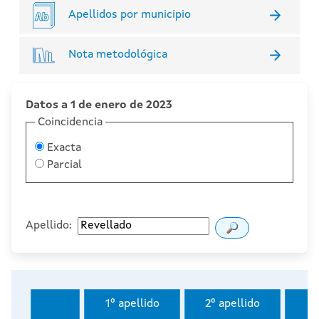
Apellidos por municipio
Nota metodológica
Datos a 1 de enero de 2023
Coincidencia
Exacta
Parcial
Apellido:
1º apellido
2º apellido
I