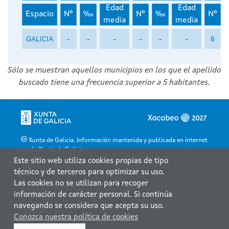
Edad
Edad
Espacio
Nº
‰
Nº
‰
Nº
media
media
GALICIA
-
-
-
-
-
-
6
Sólo se muestran aquellos municipios en los que el apellido
buscado tiene una frecuencia superior a 5 habitantes.
Xunta de Galicia. Información mantenida y publicada en internet
por la Xunta de Galicia
Este sitio web utiliza cookies propias de tipo
Atención a la ciudadanía
técnico y de terceros para optimizar su uso.
Accesibilidad
Las cookies no se utilizan para recoger
información de carácter personal. Si continúa
Aviso legal
navegando se considera que acepta su uso.
Le atendemos
Conozca nuestra política de cookies
Mapa web