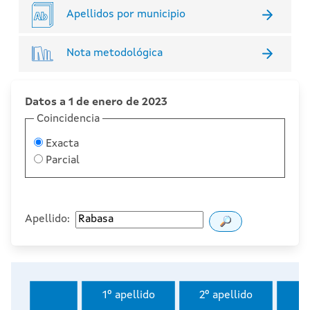
Apellidos por municipio
Nota metodológica
Datos a 1 de enero de 2023
Coincidencia
Exacta
Parcial
Apellido:
1º apellido
2º apellido
I