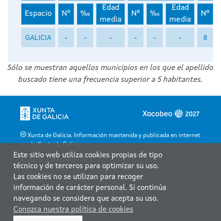
Edad
Edad
Espacio
Nº
‰
Nº
‰
Nº
media
media
GALICIA
-
-
-
-
-
-
8
Sólo se muestran aquellos municipios en los que el apellido
buscado tiene una frecuencia superior a 5 habitantes.
Xunta de Galicia. Información mantenida y publicada en internet
por la Xunta de Galicia
Este sitio web utiliza cookies propias de tipo
Atención a la ciudadanía
técnico y de terceros para optimizar su uso.
Accesibilidad
Las cookies no se utilizan para recoger
información de carácter personal. Si continúa
Aviso legal
navegando se considera que acepta su uso.
Le atendemos
Conozca nuestra política de cookies
Mapa web