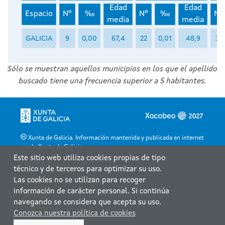
Edad
Edad
Espacio
Nº
‰
Nº
‰
Nº
media
media
GALICIA
9
0,00
67,4
22
0,01
48,9
31
Sólo se muestran aquellos municipios en los que el apellido
buscado tiene una frecuencia superior a 5 habitantes.
Xunta de Galicia. Información mantenida y publicada en internet
por la Xunta de Galicia
Este sitio web utiliza cookies propias de tipo
Atención a la ciudadanía
técnico y de terceros para optimizar su uso.
Accesibilidad
Las cookies no se utilizan para recoger
información de carácter personal. Si continúa
Aviso legal
navegando se considera que acepta su uso.
Le atendemos
Conozca nuestra política de cookies
Mapa web