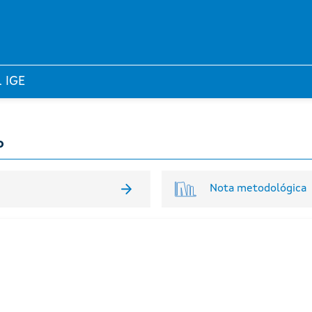
l IGE
o
Nota metodológica