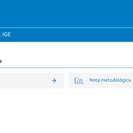
l IGE
o
Nota metodológica