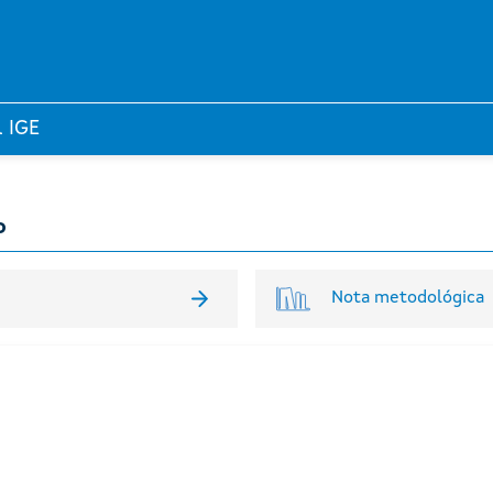
l IGE
o
Nota metodológica