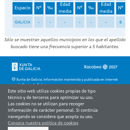
Edad
Edad
Espacio
Nº
‰
Nº
‰
Nº
media
media
GALICIA
-
-
-
-
-
-
6
Sólo se muestran aquellos municipios en los que el apellido
buscado tiene una frecuencia superior a 5 habitantes.
Xunta de Galicia. Información mantenida y publicada en internet
por la Xunta de Galicia
Este sitio web utiliza cookies propias de tipo
Atención a la ciudadanía
técnico y de terceros para optimizar su uso.
Accesibilidad
Las cookies no se utilizan para recoger
información de carácter personal. Si continúa
Aviso legal
navegando se considera que acepta su uso.
Le atendemos
Conozca nuestra política de cookies
Mapa web