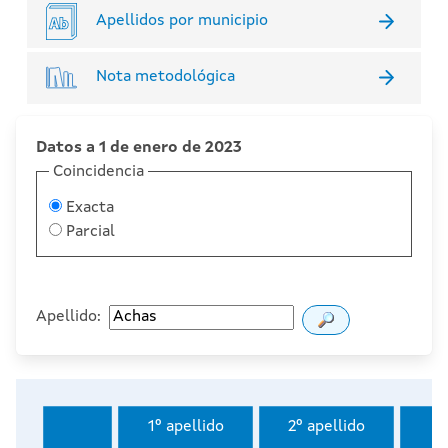
Apellidos por municipio
Nota metodológica
Datos a 1 de enero de 2023
Coincidencia
Exacta
Parcial
Apellido:
1º apellido
2º apellido
I