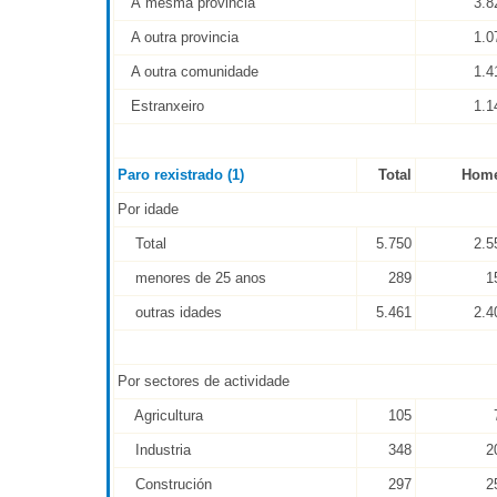
Á mesma provincia
3.8
A outra provincia
1.0
A outra comunidade
1.4
Estranxeiro
1.1
Paro rexistrado (1)
Total
Hom
Por idade
Total
5.750
2.5
menores de 25 anos
289
1
outras idades
5.461
2.4
Por sectores de actividade
Agricultura
105
Industria
348
2
Construción
297
2