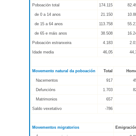
Poboación total
174.115
82.4
de 0 a 14 anos
21.150
10.8
de 15 a 64 anos
113.758
55.2
de 65 e máis anos
38.508
16.2
Poboación estranxeira
4.183
2.0
Idade media
46,05
44,
Movemento natural da poboación
Total
Hom
Nacementos
917
4
Defuncións
1.703
8
Matrimonios
657
Saldo vexetativo
-786
Movementos migratorios
Emigració