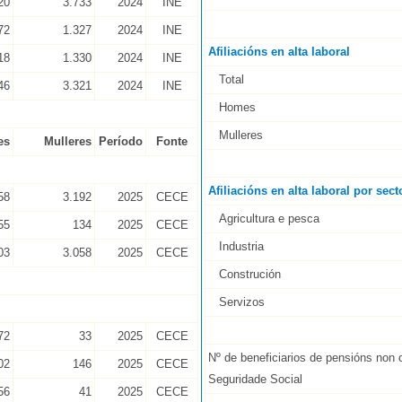
20
3.733
2024
INE
72
1.327
2024
INE
Afiliacións en alta laboral
18
1.330
2024
INE
Total
46
3.321
2024
INE
Homes
Mulleres
es
Mulleres
Período
Fonte
Afiliacións en alta laboral por sect
58
3.192
2025
CECE
Agricultura e pesca
55
134
2025
CECE
Industria
03
3.058
2025
CECE
Construción
Servizos
72
33
2025
CECE
Nº de beneficiarios de pensións non 
02
146
2025
CECE
Seguridade Social
56
41
2025
CECE