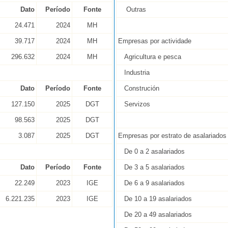
Dato
Período
Fonte
Outras
24.471
2024
MH
39.717
2024
MH
Empresas por actividade
296.632
2024
MH
Agricultura e pesca
Industria
Dato
Período
Fonte
Construción
127.150
2025
DGT
Servizos
98.563
2025
DGT
3.087
2025
DGT
Empresas por estrato de asalariados
De 0 a 2 asalariados
Dato
Período
Fonte
De 3 a 5 asalariados
22.249
2023
IGE
De 6 a 9 asalariados
6.221.235
2023
IGE
De 10 a 19 asalariados
De 20 a 49 asalariados