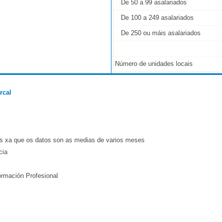
De 50 a 99 asalariados
De 100 a 249 asalariados
De 250 ou máis asalariados
Número de unidades locais
rcal
es xa que os datos son as medias de varios meses
cia
ormación Profesional