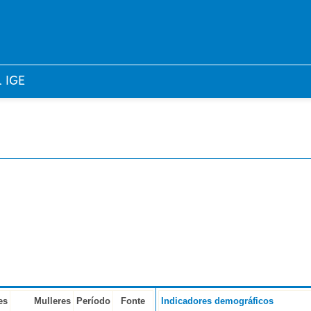
l IGE
es
Mulleres
Período
Fonte
Indicadores demográficos