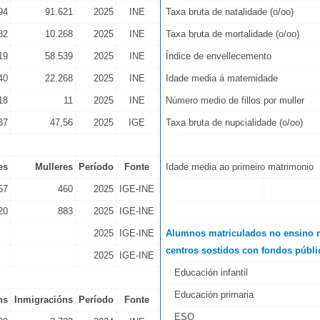
94
91.621
2025
INE
Taxa bruta de natalidade (o/oo)
82
10.268
2025
INE
Taxa bruta de mortalidade (o/oo)
19
58.539
2025
INE
Índice de envellecemento
40
22.268
2025
INE
Idade media á maternidade
18
11
2025
INE
Número medio de fillos por muller
37
47,56
2025
IGE
Taxa bruta de nupcialidade (o/oo)
es
Mulleres
Período
Fonte
Idade media ao primeiro matrimonio
57
460
2025
IGE-INE
20
883
2025
IGE-INE
2025
IGE-INE
Alumnos matriculados no ensino n
centros sostidos con fondos públi
2025
IGE-INE
Educación infantil
Educación primaria
ns
Inmigracións
Período
Fonte
ESO