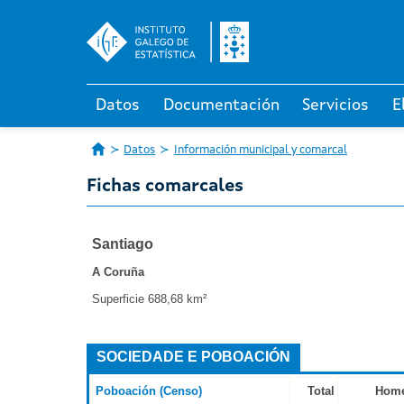
Datos
Documentación
Servicios
E
Datos
Información municipal y comarcal
Fichas comarcales
Santiago
A Coruña
Superficie 688,68 km²
SOCIEDADE E POBOACIÓN
Poboación (Censo)
Total
Hom