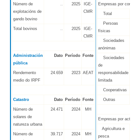
Número de
..
2025
IGE-
Empresas por condició
explotacións de
CMR
Total
14.9
gando bovino
Persoas
8.6
Total bovinos
..
2025
IGE-
físicas
CMR
Sociedades
1
anónimas
Administración
Dato
Período
Fonte
Sociedades
4.5
pública
de
Rendemento
24.659
2023
AEAT
responsabilidade
medio do IRPF
limitada
Cooperativas
1
Catastro
Dato
Período
Fonte
Outras
1.4
Número de
24.471
2024
MH
solares de
Empresas por activida
natureza urbana
Agricultura e
6
Número de
39.717
2024
MH
pesca