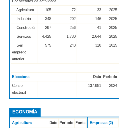
Por sectores de actividade
Agricultura
105
72
33
2025
CEC
Industria
348
202
146
2025
CEC
Construción
297
256
41
2025
CEC
Servizos
4.425
1.780
2.644
2025
CEC
Sen
575
248
328
2025
CEC
emprego
anterior
Eleccións
Dato
Período
Font
Censo
137.981
2024
CP
electoral
ECONOMÍA
Agricultura
Dato
Período
Fonte
Empresas (2)
Da