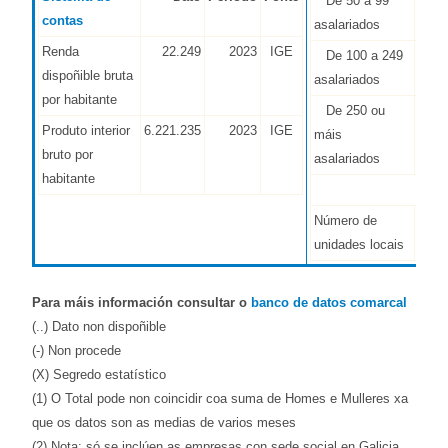
De 50 a 99
contas
asalariados
Renda
22.249
2023
IGE
De 100 a 249
dispoñible bruta
asalariados
por habitante
De 250 ou
Produto interior
6.221.235
2023
IGE
máis
bruto por
asalariados
habitante
Número de
16.4
unidades locais
Para máis información consultar o
banco de datos comarcal
(..) Dato non dispoñible
(-) Non procede
(X) Segredo estatístico
(1) O Total pode non coincidir coa suma de Homes e Mulleres xa
que os datos son as medias de varios meses
(2) Nota: só se inclúen as empresas con sede social en Galicia