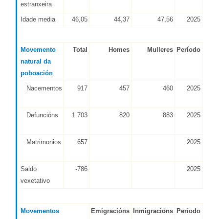
estranxeira
Idade media
46,05
44,37
47,56
2025
IGE
Movemento
Total
Homes
Mulleres
Período
Font
natural da
poboación
Nacementos
917
457
460
2025
IGE
INE
Defuncións
1.703
820
883
2025
IGE
INE
Matrimonios
657
2025
IGE
INE
Saldo
-786
2025
IGE
vexetativo
INE
Movementos
Emigracións
Inmigracións
Período
Font