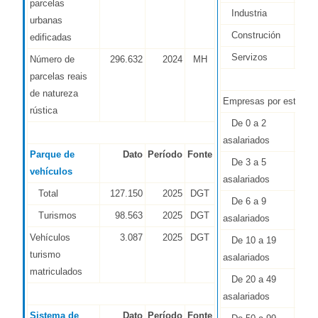
parcelas
Industria
7
urbanas
Construción
1.4
edificadas
Servizos
12.0
Número de
296.632
2024
MH
parcelas reais
de natureza
Empresas por estrato d
rústica
De 0 a 2
12.1
asalariados
Parque de
Dato
Período
Fonte
De 3 a 5
1.3
vehículos
asalariados
Total
127.150
2025
DGT
De 6 a 9
5
Turismos
98.563
2025
DGT
asalariados
Vehículos
3.087
2025
DGT
De 10 a 19
4
turismo
asalariados
matriculados
De 20 a 49
2
asalariados
Sistema de
Dato
Período
Fonte