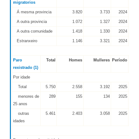
migratorios
Á mesma provincia
3.820
3.733
2024
INE
A outra provincia
1.072
1.327
2024
INE
A outra comunidade
1.418
1.330
2024
INE
Estranxeiro
1.146
3.321
2024
INE
Paro
Total
Homes
Mulleres
Período
Font
rexistrado (1)
Por idade
Total
5.750
2.558
3.192
2025
CEC
menores de
289
155
134
2025
CEC
25 anos
outras
5.461
2.403
3.058
2025
CEC
idades