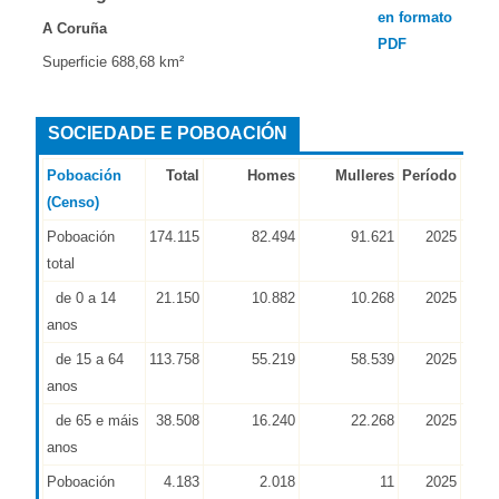
en formato
A Coruña
PDF
Superficie 688,68 km²
SOCIEDADE E POBOACIÓN
Poboación
Total
Homes
Mulleres
Período
Font
(Censo)
Poboación
174.115
82.494
91.621
2025
INE
total
de 0 a 14
21.150
10.882
10.268
2025
INE
anos
de 15 a 64
113.758
55.219
58.539
2025
INE
anos
de 65 e máis
38.508
16.240
22.268
2025
INE
anos
Poboación
4.183
2.018
11
2025
INE