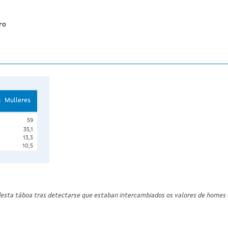
ro
Mulleres
59
35,1
13,3
10,5
desta táboa tras detectarse que estaban intercambiados os valores de homes 