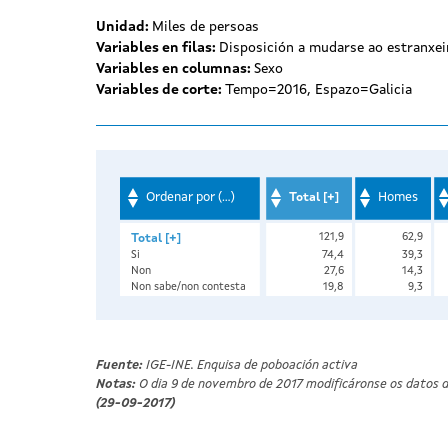
Unidad:
Miles de persoas
Variables en filas:
Disposición a mudarse ao estranxei
Variables en columnas:
Sexo
Variables de corte:
Tempo=2016, Espazo=Galicia
Ordenar por (...)
Homes
Total [+]
121,9
62,9
Total [+]
Si
74,4
39,3
Non
27,6
14,3
Non sabe/non contesta
19,8
9,3
Fuente:
IGE-INE. Enquisa de poboación activa
Notas:
O dia 9 de novembro de 2017 modificáronse os datos 
(29-09-2017)