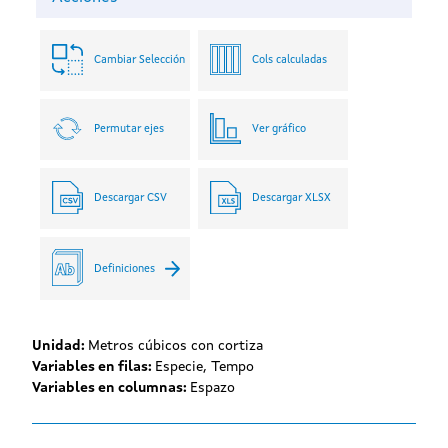
Cambiar Selección
Cols calculadas
Permutar ejes
Ver gráfico
Descargar CSV
Descargar XLSX
Definiciones
Unidad:
Metros cúbicos con cortiza
Variables en filas:
Especie, Tempo
Variables en columnas:
Espazo