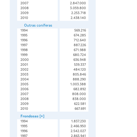
2007
2.847.000
2008
3.059.800
2009
2.253.718
2010
2.438.140
Outras coníferas
1994
569.216
1995
674.285
1996
712.640
1997
887.226
1998
671.988
1999
680.724
2000
636.948
2001
539.337
2002
484.120
2003
805.846
2004
888.290
2005
1.003.388
2006
682.892
2007
808.000
2008
838.000
2009
622.581
2010
667.691
Frondosas [+]
1994
1.837.230
1995
2.466.950
1996
2.542.027
1997
2.863.941