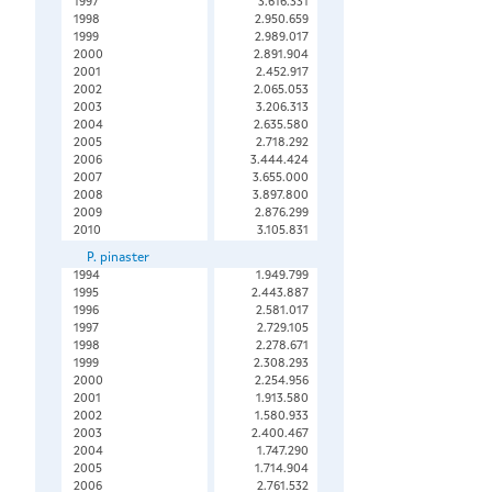
1997
3.616.331
1998
2.950.659
1999
2.989.017
2000
2.891.904
2001
2.452.917
2002
2.065.053
2003
3.206.313
2004
2.635.580
2005
2.718.292
2006
3.444.424
2007
3.655.000
2008
3.897.800
2009
2.876.299
2010
3.105.831
P. pinaster
1994
1.949.799
1995
2.443.887
1996
2.581.017
1997
2.729.105
1998
2.278.671
1999
2.308.293
2000
2.254.956
2001
1.913.580
2002
1.580.933
2003
2.400.467
2004
1.747.290
2005
1.714.904
2006
2.761.532