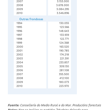
2007
3.153.000
2008
3.678.000
2009
3.084.295
2010
3.546.896
Outras frondosas
1994
130.055
1995
123.566
1996
148.643
1997
133.939
1998
122.771
1999
124.368
2000
163.520
2001
190.785
2002
174.218
2003
221.391
2004
233.857
2005
309.130
2006
281.108
2007
355.500
2008
412.100
2009
180.073
2010
223.970
Fuente:
Consellería do Medio Rural e do Mar. Producións forestais