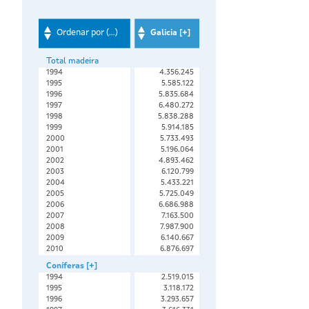
Ordenar por (...)
Galicia [+]
Total madeira
1994
4.356.245
1995
5.585.122
1996
5.835.684
1997
6.480.272
1998
5.838.288
1999
5.914.185
2000
5.733.493
2001
5.196.064
2002
4.893.462
2003
6.120.799
2004
5.433.221
2005
5.725.049
2006
6.686.988
2007
7.163.500
2008
7.987.900
2009
6.140.667
2010
6.876.697
Coníferas [+]
1994
2.519.015
1995
3.118.172
1996
3.293.657