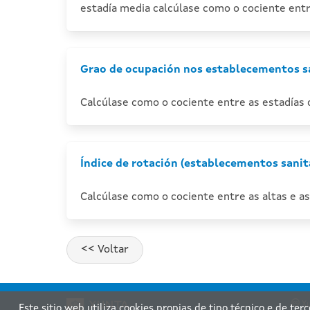
estadía media calcúlase como o cociente entr
Grao de ocupación nos establecementos sa
Calcúlase como o cociente entre as estadías
Índice de rotación (establecementos sanit
Calcúlase como o cociente entre as altas e 
Xu
Este sitio web utiliza cookies propias de tipo técnico e de ter