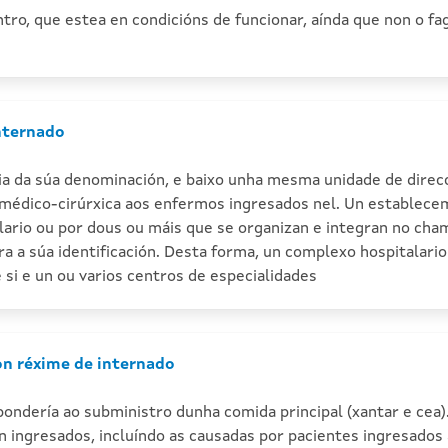
tro, que estea en condicións de funcionar, aínda que non o f
nternado
ia da súa denominación, e baixo unha mesma unidade de direcci
u médico-cirúrxica aos enfermos ingresados nel. Un establece
alario ou por dous ou máis que se organizan e integran no ch
ra a súa identificación. Desta forma, un complexo hospitalari
 si e un ou varios centros de especialidades
on réxime de internado
ndería ao subministro dunha comida principal (xantar e cea).
ngresados, incluíndo as causadas por pacientes ingresados a