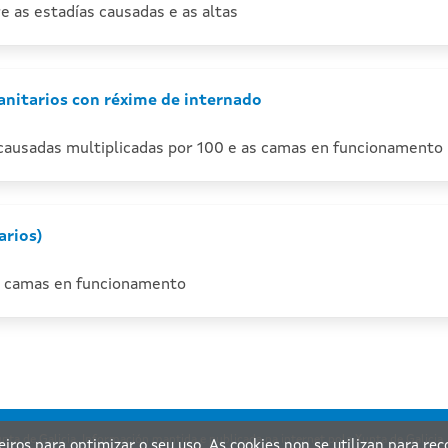
e as estadías causadas e as altas
nitarios con réxime de internado
 causadas multiplicadas por 100 e as camas en funcionamento 
arios)
as camas en funcionamento
nta de Galicia. Información mantida e publicada na internet pola Xunta de Galicia
ceiros para optimizar o seu uso. As cookies non se utilizan para re