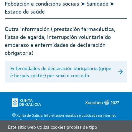
Poboación e condicións sociais ➤ Sanidade ➤
Estado de saúde
Outra información ( prestación farmacéutica,
listas de agarda, interrupción voluntaria do
embarazo e enfermidades de declaración
obrigatoria)
Enfermidades de declaración obrigatoria (gripe
e herpes zóster) por sexo e concello
Xunta de Galicia. Información mantida e publicada na internet
pola Xunta de Galicia
Este sitio web utiliza cookies propias de tipo
Atención á cidadanía