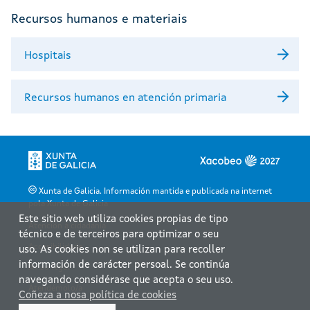
Recursos humanos e materiais
Hospitais
Recursos humanos en atención primaria
Xunta de Galicia. Información mantida e publicada na internet
pola Xunta de Galicia
Este sitio web utiliza cookies propias de tipo
Atención á cidadanía
técnico e de terceiros para optimizar o seu
Accesibilidade
uso. As cookies non se utilizan para recoller
información de carácter persoal. Se continúa
Aviso legal
navegando considérase que acepta o seu uso.
Atendémolo/a
Coñeza a nosa política de cookies
Mapa web