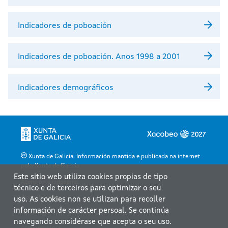
Indicadores de poboación
Indicadores de poboación. Anos 1998 a 2001
Indicadores demográficos
Xunta de Galicia. Información mantida e publicada na internet
pola Xunta de Galicia
Este sitio web utiliza cookies propias de tipo
Atención á cidadanía
técnico e de terceiros para optimizar o seu
Accesibilidade
uso. As cookies non se utilizan para recoller
información de carácter persoal. Se continúa
Aviso legal
navegando considérase que acepta o seu uso.
Atendémolo/a