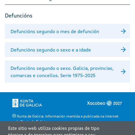
Defuncións
Defuncións segundo o mes de defunción
Defuncións segundo o sexo e a idade
Defuncións segundo o sexo. Galicia, provincias,
comarcas e concellos. Serie 1975-2025
Xunta de Galicia. Información mantida e publicada na internet
pola Xunta de Galicia
Este sitio web utiliza cookies propias de tipo
Atención á cidadanía