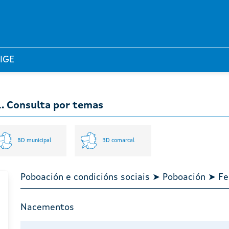
 IGE
l. Consulta por temas
BD municipal
BD comarcal
Poboación e condicións sociais ➤ Poboación ➤
Nacementos