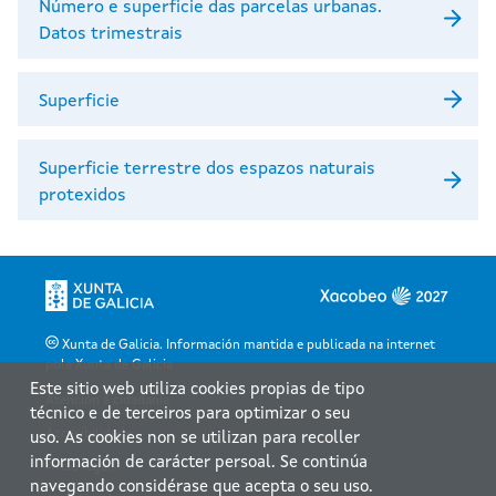
Número e superficie das parcelas urbanas.
Datos trimestrais
Superficie
Superficie terrestre dos espazos naturais
protexidos
Xunta de Galicia. Información mantida e publicada na internet
pola Xunta de Galicia
Este sitio web utiliza cookies propias de tipo
Atención á cidadanía
técnico e de terceiros para optimizar o seu
Accesibilidade
uso. As cookies non se utilizan para recoller
información de carácter persoal. Se continúa
Aviso legal
navegando considérase que acepta o seu uso.