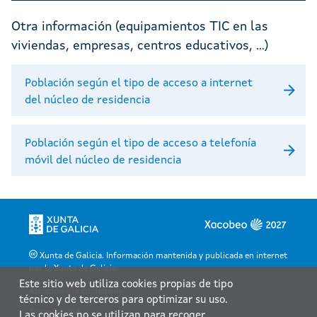
Otra información (equipamientos TIC en las
viviendas, empresas, centros educativos, ...)
Población según el tipo de acceso a internet
del núcleo de residencia
Población según el tipo de acceso a telefonía
móvil del núcleo de residencia
Xunta de Galicia. Información mantenida y publicada en internet
por la Xunta de Galicia
Este sitio web utiliza cookies propias de tipo
Atención a la ciudadanía
técnico y de terceros para optimizar su uso.
Accesibilidad
Las cookies no se utilizan para recoger