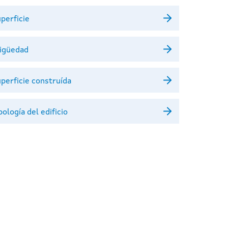
uperficie
tigüedad
uperficie construída
pología del edificio