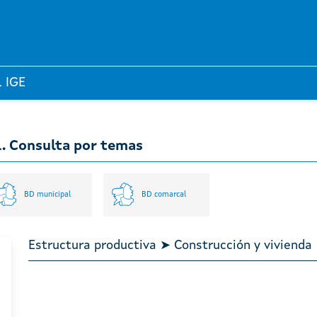
l IGE
l. Consulta por temas
BD municipal
BD comarcal
Estructura productiva ➤ Construcción y vivienda