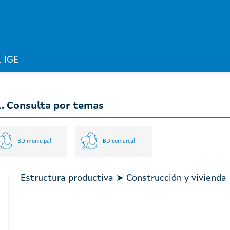
l IGE
l. Consulta por temas
BD municipal
BD comarcal
Estructura productiva ➤ Construcción y vivienda